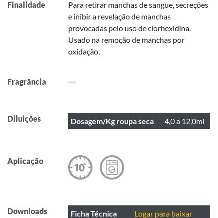
Finalidade
Para retirar manchas de sangue, secreções
e inibir a revelação de manchas
provocadas pelo uso de clorhexidina.
Usado na remoção de manchas por
oxidação,
Fragrância
---
Diluições
Dosagem/Kg roupa seca
4,0 a 12,0ml
Aplicação
Downloads
Ficha Técnica
Logar para baixar