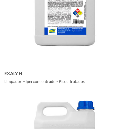
EXALY H
Limpador Hiperconcentrado - Pisos Tratados