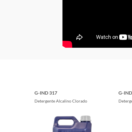
G-IND 317
G-IND
Detergente Alcalino Clorado
Deterge