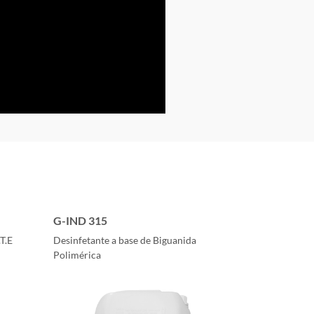
G-IND 315
T.E
Desinfetante a base de Biguanida
Polimérica