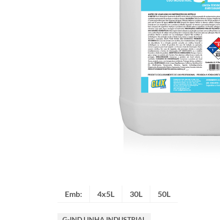
Emb:
4x5L
30L
50L
G-IND LINHA INDUSTRIAL