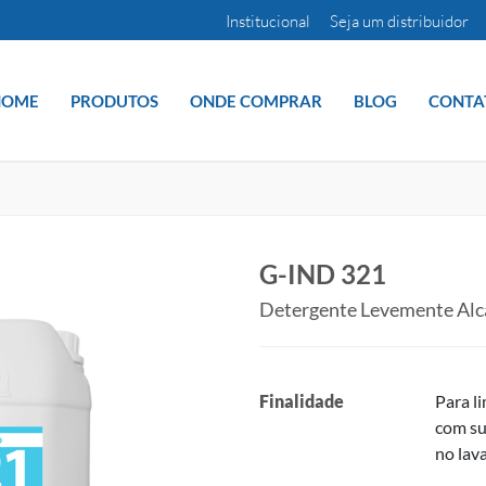
Institucional
Seja um distribuidor
HOME
PRODUTOS
ONDE COMPRAR
BLOG
CONTA
G-IND 321
Detergente Levemente Alc
Finalidade
Para l
com su
no lava