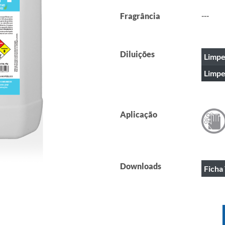
Fragrância
---
Diluições
Limpe
Limpe
Aplicação
Downloads
Ficha