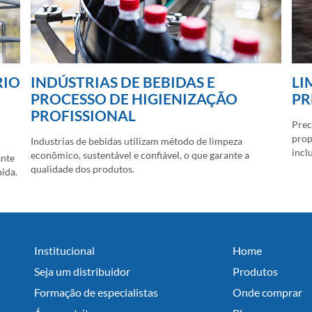
RIO
INDÚSTRIAS DE BEBIDAS E
LI
PROCESSO DE HIGIENIZAÇÃO
PR
PROFISSIONAL
Prec
prop
Industrias de bebidas utilizam método de limpeza
incl
econômico, sustentável e confiável, o que garante a
ante
qualidade dos produtos.
ida.
Institucional
Home
Seja um distribuidor
Produtos
Formação de especialistas
Onde comprar