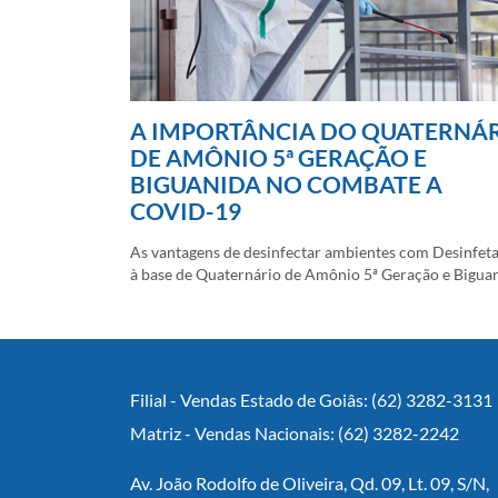
A IMPORTÂNCIA DO QUATERNÁ
DE AMÔNIO 5ª GERAÇÃO E
BIGUANIDA NO COMBATE A
COVID-19
As vantagens de desinfectar ambientes com Desinfet
à base de Quaternário de Amônio 5ª Geração e Biguan
Filial - Vendas Estado de Goiâs: (62) 3282-3131
Matriz - Vendas Nacionais: (62) 3282-2242
Av. João Rodolfo de Oliveira, Qd. 09, Lt. 09, S/N,